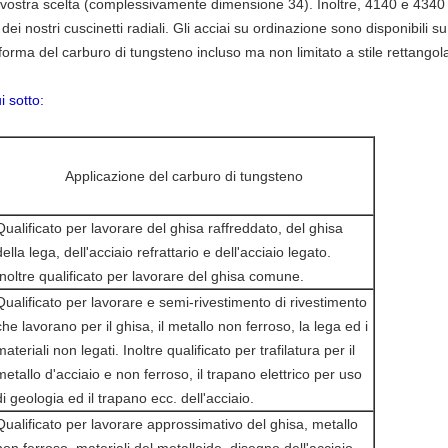
ostra scelta (complessivamente dimensione 34). Inoltre, 4140 e 4340 ma
 nostri cuscinetti radiali. Gli acciai su ordinazione sono disponibili su r
 forma del carburo di tungsteno incluso ma non limitato a stile rettangola
i sotto:
Applicazione del carburo di tungsteno
Qualificato per lavorare del ghisa raffreddato, del ghisa
della lega, dell'acciaio refrattario e dell'acciaio legato.
Inoltre qualificato per lavorare del ghisa comune.
Qualificato per lavorare e semi-rivestimento di rivestimento
che lavorano per il ghisa, il metallo non ferroso, la lega ed i
materiali non legati. Inoltre qualificato per trafilatura per il
metallo d'acciaio e non ferroso, il trapano elettrico per uso
di geologia ed il trapano ecc. dell'acciaio.
Qualificato per lavorare approssimativo del ghisa, metallo
non ferroso, materiali del metalloide, disegno dell'acciaio,