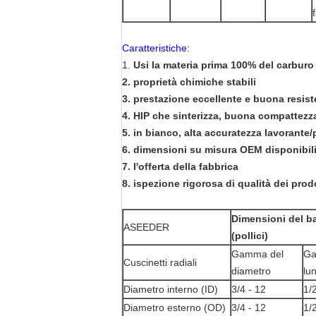
Caratteristiche:
1.
Usi la materia prima 100% del carburo
2. proprietà chimiche stabili
3. prestazione eccellente e buona resis
4. HIP che sinterizza, buona compattezz
5. in bianco, alta accuratezza lavorante/
6. dimensioni su misura OEM disponibil
7. l'offerta della fabbrica
8. ispezione rigorosa di qualità dei prod
Dimensioni del ba
ASEEDER
(pollici)
Gamma del
Ga
Cuscinetti radiali
diametro
lu
Diametro interno (ID)
3/4 - 12
1/
Diametro esterno (OD)
3/4 - 12
1/