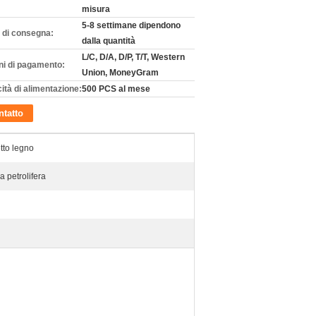
misura
5-8 settimane dipendono
 di consegna:
dalla quantità
L/C, D/A, D/P, T/T, Western
ni di pagamento:
Union, MoneyGram
ità di alimentazione:
500 PCS al mese
tatto
tto legno
a petrolifera