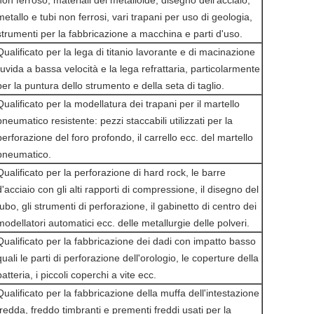
metallo e tubi non ferrosi, vari trapani per uso di geologia,
strumenti per la fabbricazione a macchina e parti d'uso.
Qualificato per la lega di titanio lavorante e di macinazione
ruvida a bassa velocità e la lega refrattaria, particolarmente
per la puntura dello strumento e della seta di taglio.
Qualificato per la modellatura dei trapani per il martello
pneumatico resistente: pezzi staccabili utilizzati per la
perforazione del foro profondo, il carrello ecc. del martello
pneumatico.
Qualificato per la perforazione di hard rock, le barre
d'acciaio con gli alti rapporti di compressione, il disegno del
tubo, gli strumenti di perforazione, il gabinetto di centro dei
modellatori automatici ecc. delle metallurgie delle polveri.
Qualificato per la fabbricazione dei dadi con impatto basso
quali le parti di perforazione dell'orologio, le coperture della
batteria, i piccoli coperchi a vite ecc.
Qualificato per la fabbricazione della muffa dell'intestazione
fredda, freddo timbranti e prementi freddi usati per la