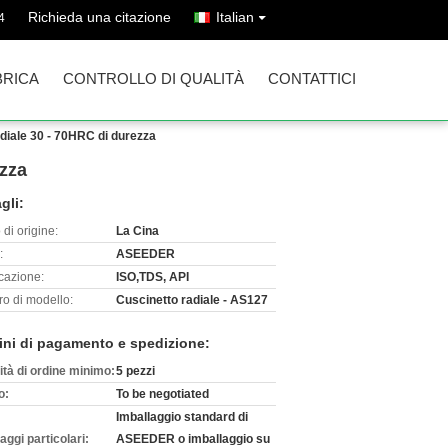
Richieda una citazione
Italian
4
BRICA
CONTROLLO DI QUALITÀ
CONTATTICI
adiale 30 - 70HRC di durezza
ezza
gli:
di origine:
La Cina
:
ASEEDER
icazione:
ISO,TDS, API
o di modello:
Cuscinetto radiale - AS127
ini di pagamento e spedizione:
ità di ordine minimo:
5 pezzi
o:
To be negotiated
Imballaggio standard di
aggi particolari:
ASEEDER o imballaggio su