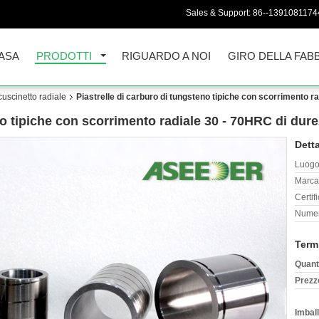
Sales & Support:
86--1391081174
ASA
PRODOTTI
RIGUARDO A NOI
GIRO DELLA FAB
cuscinetto radiale
Piastrelle di carburo di tungsteno tipiche con scorrimento r
no tipiche con scorrimento radiale 30 - 70HRC di dur
Detta
Luogo 
Marca
Certif
Numer
Term
Quant
Prezz
Imball