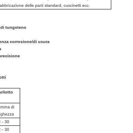
fabbricazione delle parti standard, cuscinetti ecc.
 di tungsteno
tenza corrosione/di usura
a
precisione
i
otti
rilotto
mma di
nghezza
2 - 30
2 - 30