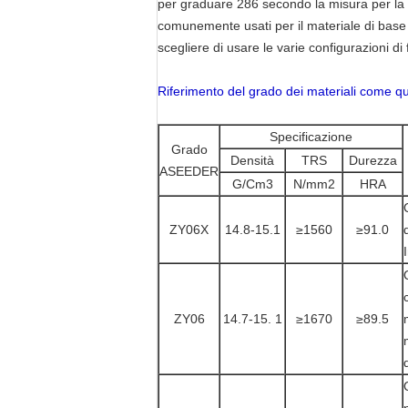
per graduare 286 secondo la misura per la v
comunemente usati per il materiale di base dei
scegliere di usare le varie configurazioni di
Riferimento del grado dei materiali come qu
Specificazione
Grado
Densità
TRS
Durezza
ASEEDER
G/Cm3
N/mm2
HRA
ZY06X
14.8-15.1
≥1560
≥91.0
ZY06
14.7-15. 1
≥1670
≥89.5