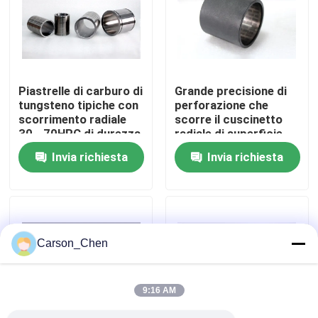
Giro della fabbrica
Controllo di qualità
Piastrelle di carburo di
Grande precisione di
tungsteno tipiche con
perforazione che
scorrimento radiale
scorre il cuscinetto
Contattici
30 - 70HRC di durezza
radiale di superficie
per l&#39;industria
Invia richiesta
Invia richiesta
del petrolio e del gas
Richieda una citazione
ugello del carburo di tungsteno
Carson_Chen
Ugello del filo della testa di spruzzo dell'olio
9:16 AM
ugelli di sabbiatura del carburo