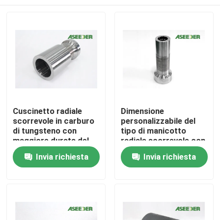
Cuscinetto radiale
Dimensione
scorrevole in carburo
personalizzabile del
di tungsteno con
tipo di manicotto
maggiore durata del
radiale scorrevole con
cuscinetto
rivestimento in
Casa
Invia richiesta
Invia richiesta
carburo di tungsteno
Prodotti
Riguardo a noi