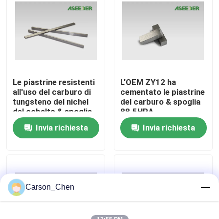
Giro della fabbrica
Controllo di qualità
Le piastrine resistenti
L'OEM ZY12 ha
Contattici
all'uso del carburo di
cementato le piastrine
tungsteno del nichel
del carburo & spoglia
del cobalto & spoglia
88.5HRA
Richieda una citazione
82.0HRA
Invia richiesta
Invia richiesta
ugello del carburo di tungsteno
Ugello del filo della testa di spruzzo dell'olio
Carson_Chen
ugelli di sabbiatura del carburo