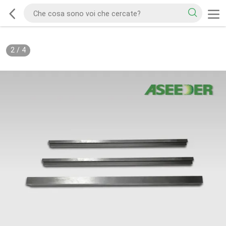
2
/
4