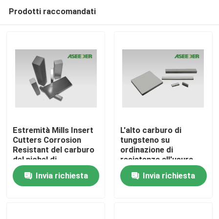
Prodotti raccomandati
Estremità Mills Insert
L'alto carburo di
Cutters Corrosion
tungsteno su
Resistant del carburo
ordinazione di
Casa
del nichel di
resistenza all'usura
sinterizzazione del HIP
K20 placca & nastro
Invia richiesta
Invia richiesta
Antivari piano
Prodotti
Riguardo a noi