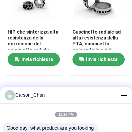
Giro della fabbrica
HIP che sinterizza alta
Cuscinetto radiale ad
Controllo di qualità
resistenza della
alta resistenza della
corrosione del
PTA, cuscinetto
cuscinetto radiale
policristallino del
Contattici
duro di PDC
tungsteno delle
Invia richiesta
Invia richiesta
mattonelle del
diamante
Richieda una citazione
ugello del carburo di tungsteno
Carson_Chen
Ugello del filo della testa di spruzzo dell'olio
11:36 PM
Good day, what product are you looking 
ugelli di sabbiatura del carburo