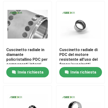
Cuscinetto radiale in
Cuscinetto radiale di
diamante
PDC del motore
policristallino PDC per
resistente all'uso del
componenti interni
fango/cuscinetti
dello strumento di
radiali del carburo di
Invia richiesta
Invia richiesta
foratura
tungsteno
Casa
Prodotti
Riguardo a noi