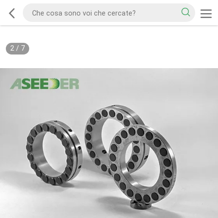
2
/
7